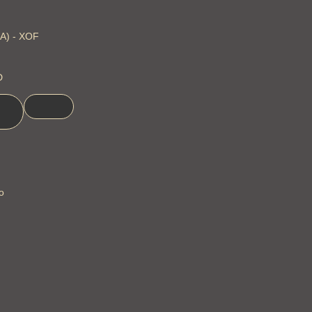
FA) - XOF
D
o