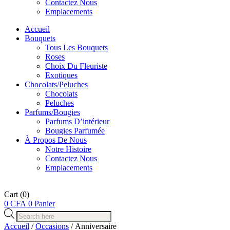
Contactez Nous
Emplacements
Accueil
Bouquets
Tous Les Bouquets
Roses
Choix Du Fleuriste
Exotiques
Chocolats/Peluches
Chocolats
Peluches
Parfums/Bougies
Parfums D’intérieur
Bougies Parfumée
À Propos De Nous
Notre Histoire
Contactez Nous
Emplacements
Cart
(0)
0
CFA
0
Panier
Recherche
de
Accueil
/
Occasions
/ Anniversaire