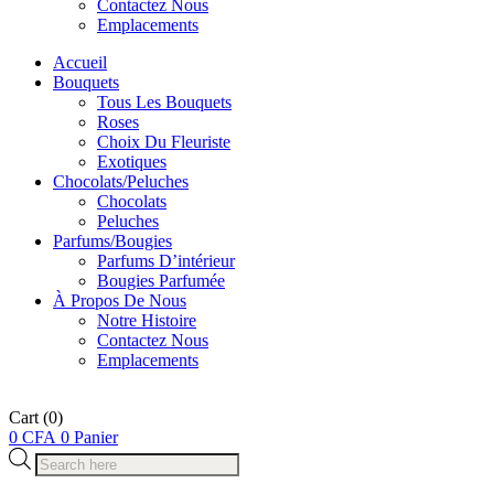
Contactez Nous
Emplacements
Accueil
Bouquets
Tous Les Bouquets
Roses
Choix Du Fleuriste
Exotiques
Chocolats/Peluches
Chocolats
Peluches
Parfums/Bougies
Parfums D’intérieur
Bougies Parfumée
À Propos De Nous
Notre Histoire
Contactez Nous
Emplacements
Cart
(0)
0
CFA
0
Panier
Recherche
de