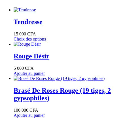
Tendresse
15 000
CFA
Choix des options
Ce
produit
a
Rouge Désir
plusieurs
variations.
5 000
CFA
Les
Ajouter au panier
options
peuvent
être
Brasé De Roses Rouge (19 tiges, 2
choisies
sur
gypsophiles)
la
page
100 000
CFA
du
Ajouter au panier
produit