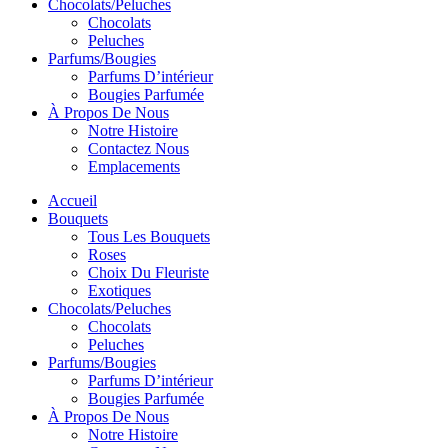
Chocolats/Peluches
Chocolats
Peluches
Parfums/Bougies
Parfums D’intérieur
Bougies Parfumée
À Propos De Nous
Notre Histoire
Contactez Nous
Emplacements
Accueil
Bouquets
Tous Les Bouquets
Roses
Choix Du Fleuriste
Exotiques
Chocolats/Peluches
Chocolats
Peluches
Parfums/Bougies
Parfums D’intérieur
Bougies Parfumée
À Propos De Nous
Notre Histoire