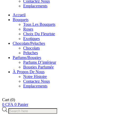
Contactez Nous
Emplacements
Accueil
Bouquets
Tous Les Bouquets
Roses
Choix Du Fleuriste
Exotiques
Chocolats/Peluches
Chocolats
Peluches
Parfums/Bougies
Parfums D’intérieur
Bougies Parfumée
À Propos De Nous
Notre Histoire
Contactez Nous
Emplacements
Cart
(0)
0
CFA
0
Panier
Recherche
de