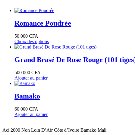
Romance Poudrée
50 000
CFA
Choix des options
Ce
produit
a
Grand Brasé De Rose Rouge (101 tiges
plusieurs
variations.
500 000
CFA
Les
Ajouter au panier
options
peuvent
être
Bamako
choisies
sur
la
60 000
CFA
page
Ajouter au panier
du
produit
Aci 2000 Non Loin D’Air Côte d’Ivoire Bamako Mali