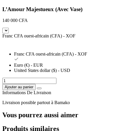
produits
L’Amour Majestueux (Avec Vase)
140 000
CFA
Franc CFA ouest-africain (CFA) - XOF
Franc CFA ouest-africain (CFA) - XOF
Euro (€) - EUR
United States dollar ($) - USD
quantité
de
Ajouter au panier
L’Amour
Informations De Livraison
Majestueux
(Avec
Livraison possible partout à Bamako
Vase)
Vous pourrez aussi aimer
Produits similaires