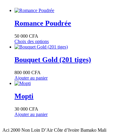
Romance Poudrée
50 000
CFA
Choix des options
Ce
produit
a
Bouquet Gold (201 tiges)
plusieurs
variations.
800 000
CFA
Les
Ajouter au panier
options
peuvent
être
Mopti
choisies
sur
la
30 000
CFA
page
Ajouter au panier
du
produit
Aci 2000 Non Loin D’Air Côte d’Ivoire Bamako Mali