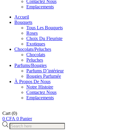
Contactez Nous
Emplacements
Accueil
Bouquets
Tous Les Bouquets
Roses
Choix Du Fleuriste
Exotiques
Chocolats/Peluches
Chocolats
Peluches
Parfums/Bougies
Parfums D’intérieur
Bougies Parfumée
À Propos De Nous
Notre Histoire
Contactez Nous
Emplacements
Cart
(0)
0
CFA
0
Panier
Recherche
de