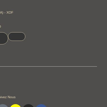
FA) - XOF
D
uivez Nous