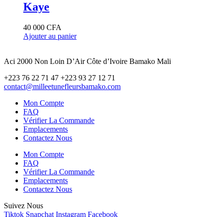
a
Kaye
plusieurs
variations.
40 000
CFA
Les
Ajouter au panier
options
peuvent
être
Aci 2000 Non Loin D’Air Côte d’Ivoire Bamako Mali
choisies
sur
+223 76 22 71 47 +223 93 27 12 71
la
contact@milleetunefleursbamako.com
page
du
Mon Compte
produit
FAQ
Vérifier La Commande
Emplacements
Contactez Nous
Mon Compte
FAQ
Vérifier La Commande
Emplacements
Contactez Nous
Suivez Nous
Tiktok
Snapchat
Instagram
Facebook