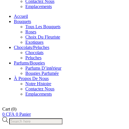
Contactez Nous
Emplacements
Accueil
Bouquets
Tous Les Bouquets
Roses
Choix Du Fleuriste
Exotiques
Chocolats/Peluches
Chocolats
Peluches
Parfums/Bougies
Parfums D’intérieur
Bougies Parfumée
À Propos De Nous
Notre Histoire
Contactez Nous
Emplacements
Cart
(0)
0
CFA
0
Panier
Recherche
de