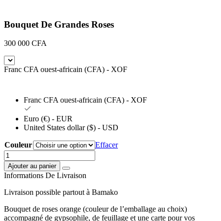
produits
Bouquet De Grandes Roses
300 000
CFA
Franc CFA ouest-africain (CFA) - XOF
Franc CFA ouest-africain (CFA) - XOF
Euro (€) - EUR
United States dollar ($) - USD
Couleur
Effacer
quantité
de
Ajouter au panier
Bouquet
Informations De Livraison
De
Grandes
Livraison possible partout à Bamako
Roses
Bouquet de roses orange (couleur de l’emballage au choix)
accompagné de gypsophile, de feuillage et une carte pour vos