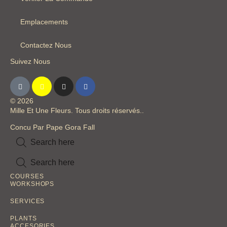
Emplacements
Contactez Nous
Suivez Nous
© 2026
Mille Et Une Fleurs. Tous droits réservés..
Concu Par Pape Gora Fall
Inactive
Inactive
Inactive
COURSES
WORKSHOPS
Inactive
SERVICES
Inactive
PLANTS
ACCESORIES